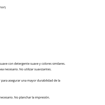
forma de crédito de 
ofrecemos reembols
g/m²)
cambios deben reali
posteriores a la rec
Usted será responsa
de cualquier devolu
Todas las devoluci
válida. (ej. Defecto
No ofrecemos reemb
en la tienda ”
SHOPS
crédito en la tienda
etiquetas originales 
”
SHOPSÍ”
no ofrece
o suave con detergente suave y colores similares.
devueltos.
 sea necesario. No utilizar suavizantes.
El crédito de la tie
será solo por el pr
incluye las tarifas 
r para asegurar una mayor durabilidad de la
Si un producto de s
automáticamente se
compra de ese artíc
s necesario. No planchar la impresión.
Envíenos un correo 
Shopsi@outlook.com