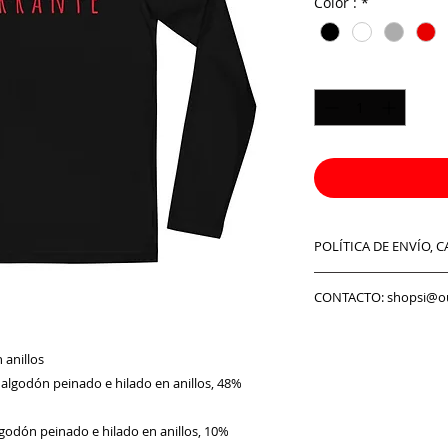
Color :
*
Cantidad
*
POLÍTICA DE ENVÍO, 
Preguntas frecuente
CONTACTO: shopsi@o
devolución:
Tenga en cuenta qu
festivos no se cons
 anillos
haber retrasos en t
algodón peinado e hilado en anillos, 48%
durante la tempora
Política de cambio
Todos los artículos
lgodón peinado e hilado en anillos, 10%