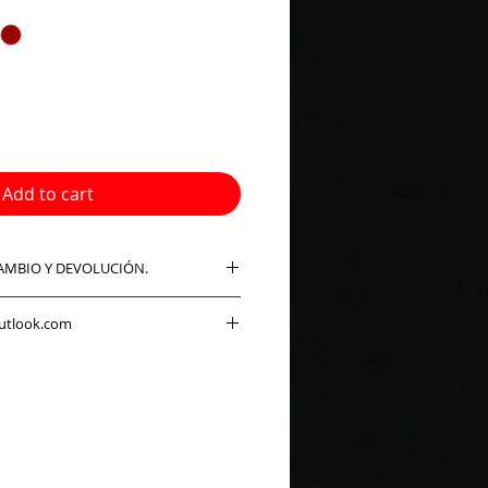
Add to cart
CAMBIO Y DEVOLUCIÓN.
s: Política de envío, cambio y
utlook.com
e los sábados, domingos y días
ideran días hábiles, y que puede
odos los pedidos realizados
da.
 y devolución
:
 devueltos se entregarán en