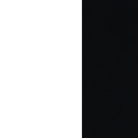
la tienda solo, ya que no
os. Todas las devoluciones o
zarse dentro de los 15 días
epción de su envío.
ble de pagar los gastos de envío
ción o cambio.
ones deben tener una razón
, Tamaño)
olsos. Los artículos comprados
Í”
​​pueden devolverse solo por
. Cada artículo debe tener las
y estar sin usar ni lavar.
rá reembolsos por productos
nda que se aplica a su devolución
ecio de compra del producto, no
de envío cobradas por la entrega.
u pedido está agotado,
 le reembolsará el precio de
ulo específico.
electrónico a
 para obtener una autorización